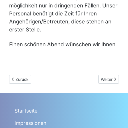
möglichkeit nur in dringenden Fällen. Unser
Personal benötigt die Zeit für Ihren
Angehörigen/Betreuten, diese stehen an
erster Stelle.
Einen schönen Abend wünschen wir Ihnen.
Vorheriger Beitrag: (29.07.2022) Das Wochende beginnt ruhig
Nächster Beitr
Zurück
Weiter
Startseite
Impressionen