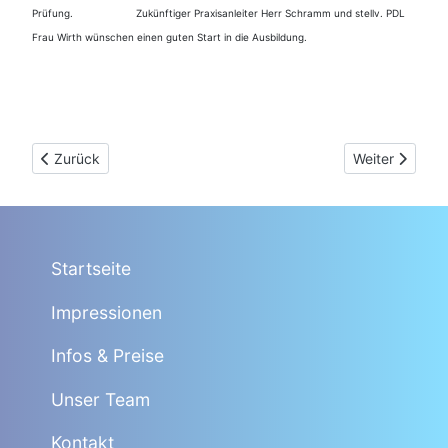
Prüfung. Zukünftiger Praxisanleiter Herr Schramm und stellv. PDL
Frau Wirth wünschen einen guten Start in die Ausbildung.
Vorheriger Beitrag: (06.12.2023) Weihnachtskrippe zu Nikolau
Nächster Beit
Zurück
Weiter
Startseite
Impressionen
Infos & Preise
Unser Team
Kontakt