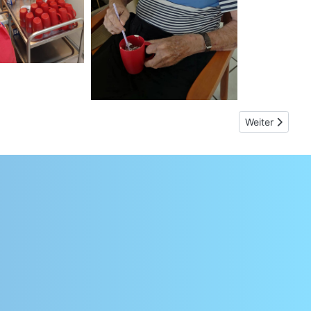
Nächster Beitr
Weiter