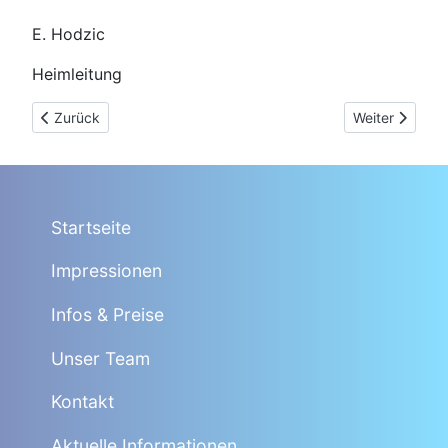
E. Hodzic
Heimleitung
Vorheriger Beitrag: (27.4.2020) Allgemeines Update (Besuch 
Nächster Beit
Zurück
Weiter
Startseite
Impressionen
Infos & Preise
Unser Team
Kontakt
Aktuelle Informationen