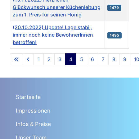
Glückwunsch unserer Küchenleitung
1479
zum 1. Preis für seinen Honig
(20.10.2022) Update! Lage stabil,
immer noch keine BewohnerInnen
1495
betroffen!
Beiträge
1
2
3
4
5
6
7
8
9
1
Seite 4 von 16
Startseite
Impressionen
Infos & Preise
Unser Team