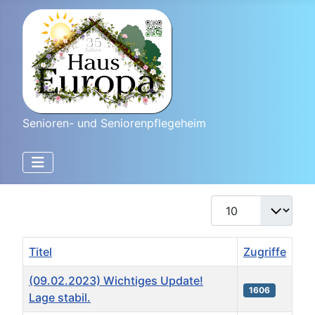
Senioren- und Seniorenpflegeheim
Anzeige #
Titel
Zugriffe
(09.02.2023) Wichtiges Update!
1606
Lage stabil.