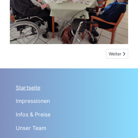
Nächster Beitr
Weiter
Startseite
Impressionen
Infos & Preise
Unser Team