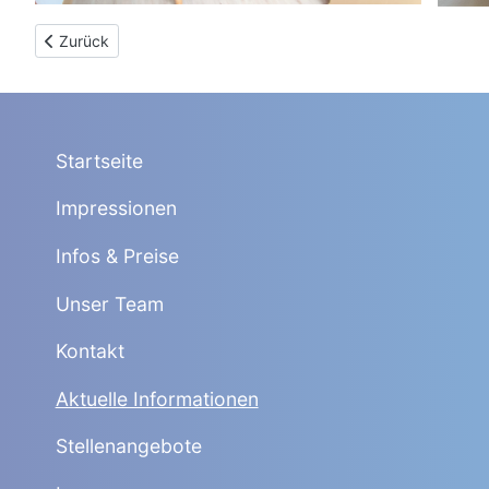
Vorheriger Beitrag: (17.07.2022) Wochenendtestung und Besu
Zurück
Startseite
Impressionen
Infos & Preise
Unser Team
Kontakt
Aktuelle Informationen
Stellenangebote